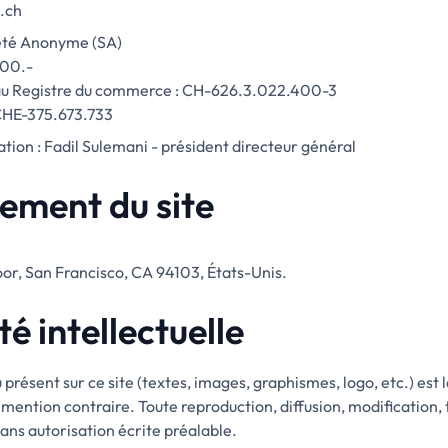
i.ch
iété Anonyme (SA)
000.-
 au Registre du commerce : CH-626.3.022.400-3
CHE-375.673.733
tion : Fadil Sulemani - président directeur général
ement du site
loor, San Francisco, CA 94103, États-Unis.
té intellectuelle
résent sur ce site (textes, images, graphismes, logo, etc.) est 
ention contraire. Toute reproduction, diffusion, modification, to
sans autorisation écrite préalable.